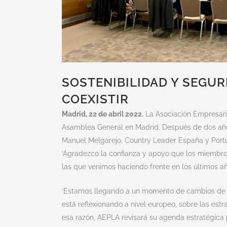
SOSTENIBILIDAD Y SEGUR
COEXISTIR
Madrid, 22 de abril 2022
.
La Asociación Empresaria
Asamblea General en Madrid. Después de dos años,
Manuel Melgarejo, Country Leader España y Portu
‘Agradezco la confianza y apoyo que los miembro
las que venimos haciendo frente en los últimos añ
‘Estamos llegando a un momento de cambios de mu
está reflexionando a nivel europeo, sobre las est
esa razón, AEPLA revisará su agenda estratégica 