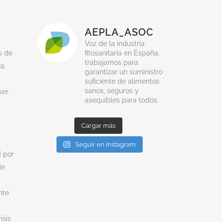
3
16
0
AEPLA_ASOC
Voz de la industria
fitosanitaria en España,
s de
trabajamos para
ra
garantizar un suministro
suficiente de alimentos
sanos, seguros y
ser
asequibles para todos.
Cargar más
Seguir en Instagram
d por
de
nte
isis