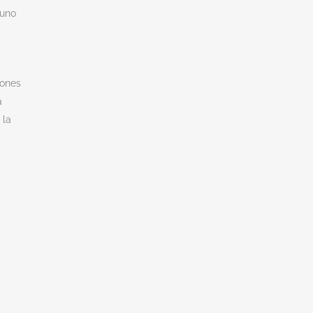
tuno
iones
a
 la