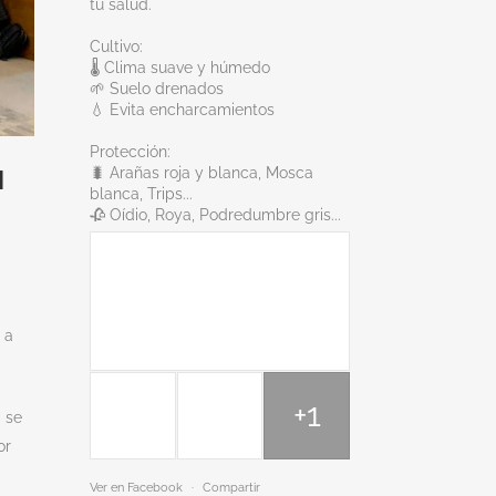
tu salud.
Cultivo:
🌡️ Clima suave y húmedo
🌱 Suelo drenados
💧 Evita encharcamientos
Protección:
🐛 Arañas roja y blanca, Mosca
N
blanca, Trips...
🥀 Oídio, Roya, Podredumbre gris...
 a
+1
 se
or
Ver en Facebook
·
Compartir