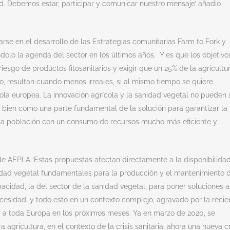
ad. Debemos estar, participar y comunicar nuestro mensaje’ añadió
arse en el desarrollo de las Estrategias comunitarias Farm to Fork y
olo la agenda del sector en los últimos años. Y es que los objetivo
iesgo de productos fitosanitarios y exigir que un 25% de la agricultu
o, resultan cuando menos irreales, si al mismo tiempo se quiere
ola europea. La innovación agrícola y la sanidad vegetal no pueden 
ien como una parte fundamental de la solución para garantizar la
 la población con un consumo de recursos mucho más eficiente y
de AEPLA ‘Estas propuestas afectan directamente a la disponibilida
nidad vegetal fundamentales para la producción y el mantenimiento 
pacidad, la del sector de la sanidad vegetal, para poner soluciones a
ecesidad, y todo esto en un contexto complejo, agravado por la recie
ar a toda Europa en los próximos meses. Ya en marzo de 2020, se
 agricultura, en el contexto de la crisis sanitaria, ahora una nueva cr