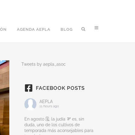
IÓN
AGENDA AEPLA
BLOG
Tweets by aepla_asoc
FACEBOOK POSTS
AEPLA
11 hours ago
En agosto 🗓️, la judía 🫘 es, sin
duda, uno de los cultivos de
temporada más aconsejables para