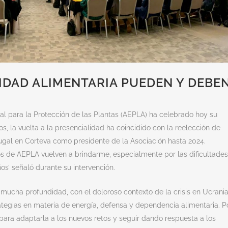
IDAD ALIMENTARIA PUEDEN Y DEBE
l para la Protección de las Plantas (AEPLA) ha celebrado hoy su
 la vuelta a la presencialidad ha coincidido con la reelección de
gal en Corteva como presidente de la Asociación hasta 2024.
s de AEPLA vuelven a brindarme, especialmente por las dificultades
os’ señaló durante su intervención.
cha profundidad, con el doloroso contexto de la crisis en Ucrania
rategias en materia de energía, defensa y dependencia alimentaria. P
para adaptarla a los nuevos retos y seguir dando respuesta a los