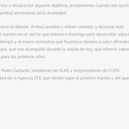
rnos a recapacitar algunos objetivos, postponerlos cuando sea opor
uridad alimentaria así lo aconsejen’
zaron el debate. ‘Ambas pueden y deben coexistir, y alcanzar este
l nuestro es un sector que invierte e investiga para desarrollar soluc
 tiempo y el marco normativo que favorezca llevarlo a cabo’ afirmab
urope, que nos acompañó durante la sesión de hoy, que informó sobre
 para los próximos años.
 a Pedro Gallardo, presidente de ALAS y vicepresidente de COPA
dad de la Agencia EFE que tendrá lugar el próximo martes y del que
.