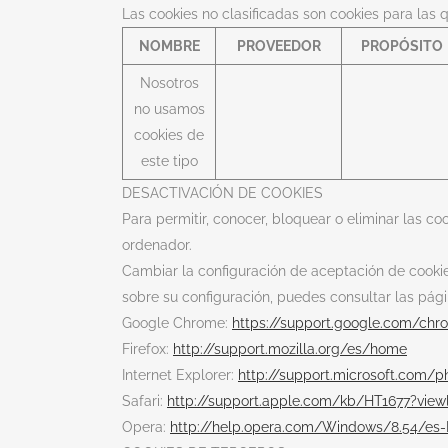
Las cookies no clasificadas son cookies para las 
NOMBRE
PROVEEDOR
PROPÓSITO
Nosotros
no usamos
cookies de
este tipo
DESACTIVACIÓN DE COOKIES
Para permitir, conocer, bloquear o eliminar las c
ordenador.
Cambiar la configuración de aceptación de cookies
sobre su configuración, puedes consultar las pág
Google Chrome:
https://support.google.com/ch
Firefox:
http://support.mozilla.org/es/home
Internet Explorer:
http://support.microsoft.com/
Safari:
http://support.apple.com/kb/HT1677?view
Opera:
http://help.opera.com/Windows/8.54/es-