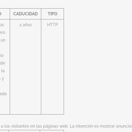
O
CADUCIDAD
TIPO
os
2 años
HTTP
ero
 un
tio
 de
 la
a y
zada
 a los visitantes en las páginas web. La intención es mostrar anuncios 