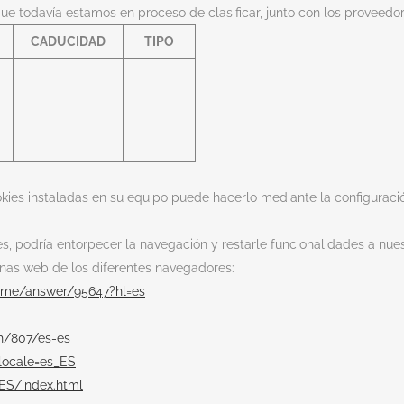
que todavía estamos en proceso de clasificar, junto con los proveedor
CADUCIDAD
TIPO
ookies instaladas en su equipo puede hacerlo mediante la configurac
, podría entorpecer la navegación y restarle funcionalidades a nues
inas web de los diferentes navegadores:
rome/answer/95647?hl=es
ph/807/es-es
locale=es_ES
ES/index.html