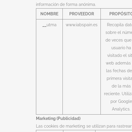
información de forma anónima.
NOMBRE
PROVEEDOR
PROPÓSIT
__
utma
www.iabspain.es
Recopila dat
sobre el núm
de veces que
usuario ha
visitado el si
web además
las fechas de
primera visit
de la más
reciente. Utili
por Google
Analytics.
Marketing (Publicidad)
Las cookies de marketing se utilizan para rastrear