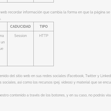
a web recordar información que cambia la forma en que la página se
.
CADUCIDAD
TIPO
oma
Session
HTTP
 un
ue
ido del sitio web en sus redes sociales (Facebook, Twitter y Linkedin
 sociales, así como los recursos (pej. videos) y material que se enc
estro contenido a través de los botones, y en su caso, no podrás vi