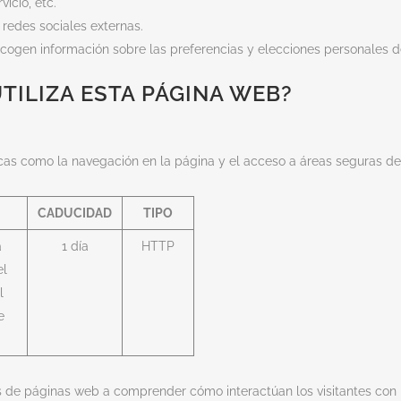
icio, etc.
 redes sociales externas.
ogen información sobre las preferencias y elecciones personales del
UTILIZA ESTA PÁGINA WEB?
sicas como la navegación en la página y el acceso a áreas seguras 
CADUCIDAD
TIPO
a
1 día
HTTP
el
l
e
ios de páginas web a comprender cómo interactúan los visitantes co