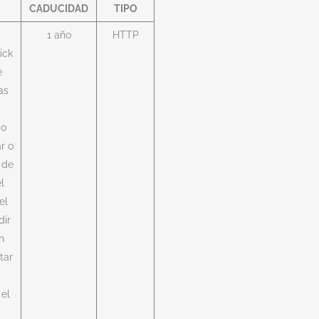
CADUCIDAD
TIPO
1 año
HTTP
ick
e
as
io
r o
 de
l
el
dir
n
tar
 el