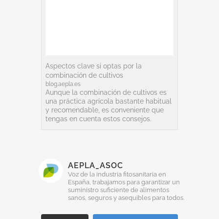
Aspectos clave si optas por la
combinación de cultivos
blog.aepla.es
Aunque la combinación de cultivos es
una práctica agrícola bastante habitual
y recomendable, es conveniente que
tengas en cuenta estos consejos.
Ver en Facebook
·
Compartir
AEPLA_ASOC
24
15
0
Voz de la industria fitosanitaria en
España, trabajamos para garantizar un
suministro suficiente de alimentos
sanos, seguros y asequibles para todos.