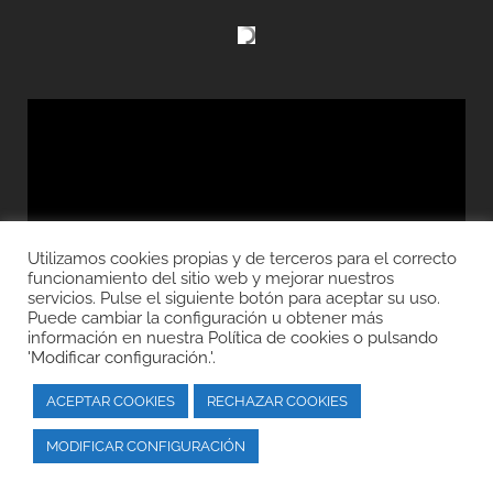
Utilizamos cookies propias y de terceros para el correcto
funcionamiento del sitio web y mejorar nuestros
servicios. Pulse el siguiente botón para aceptar su uso.
Puede cambiar la configuración u obtener más
información en nuestra
Política de cookies o pulsando
'Modificar configuración.'.
ACEPTAR COOKIES
RECHAZAR COOKIES
MODIFICAR CONFIGURACIÓN
© Copyright AEPLA