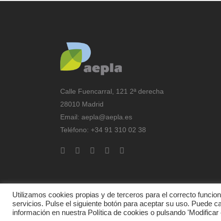
Calle Fuencarral, 121 2ª derecha
28010 Madrid
Email:
aepla@aepla.es
Teléfono: +34 91 310 02 38
Utilizamos cookies propias y de terceros para el correcto funcio
servicios. Pulse el siguiente botón para aceptar su uso. Puede c
información en nuestra
Política de cookies o pulsando 'Modificar 